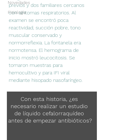
Novedades
previos y dos familiares cercanos 
Fisiología
con síntomas respiratorios. Al 
examen se encontró poca 
reactividad, succión pobre, tono 
muscular conservado y 
normorreflexia. La fontanela era 
normotensa. El hemograma de 
inicio mostró leucocitosis. Se 
tomaron muestras para 
hemocultivo y para IFI viral 
mediante hisopado nasofaríngeo.
Con esta historia, ¿es 
necesario realizar un estudio 
de líquido cefalorraquídeo 
antes de empezar antibióticos?