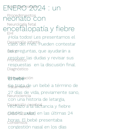
ENERO 2024 : un
Crisis Neonatales
Procedimientos
neonato con
Neurología fetal
encefalopatía y fiebre
EHI
¡Hola todos! Les presentamos el 
Desarrollo infantil
caso del mes. Pueden contestar 
las preguntas, que ayudarán a 
Dolor
resolver las dudas y revisar sus 
Pronóstico
respuestas  en la discusión final.
Diagnóstico
Comunicación
El bebé
Se trata de un bebé a término de 
Tratamiento
27 días de vida, previamente sano, 
Neurociencia
con una historia de letargia, 
Desarrollo cerebral
rechazo a la lactancia y fiebre 
(38.6ºC axilar) en las últimas 24 
CASO DEL MES
horas. El bebé presentaba 
Consensos
congestión nasal en los días 