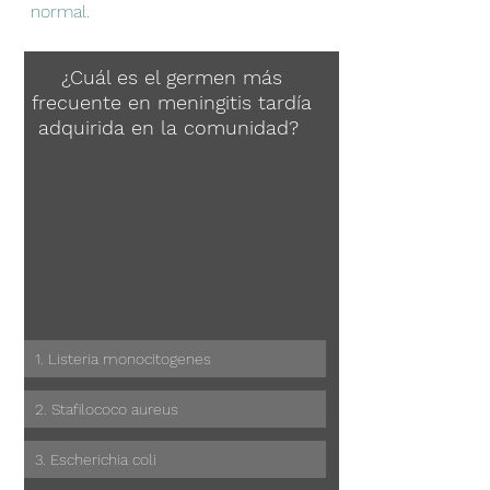
normal.
¿Cuál es el germen más 
frecuente en meningitis tardía 
adquirida en la comunidad?  
1. Listeria monocitogenes
2. Stafilococo aureus
3. Escherichia coli