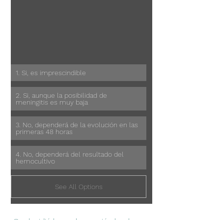
1. Si, es imprescindible 
2. Si, aunque la posibilidad de 
meningitis es muy baja
3. No, dependerá de la evolución en las 
primeras 48 horas
4. No, dependerá del resultado del 
hemocultivo
See All Options