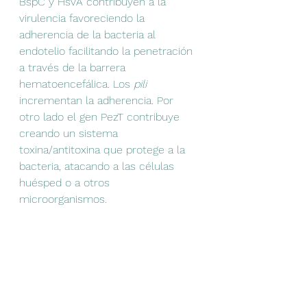
BspC y HsvA contribuyen a la 
virulencia favoreciendo la 
adherencia de la bacteria al 
endotelio facilitando la penetración 
a través de la barrera 
hematoencefálica. Los 
pili 
incrementan la adherencia. Por 
otro lado el gen PezT contribuye 
creando un sistema 
toxina/antitoxina que protege a la  
bacteria, atacando a las células 
huésped o a otros 
microorganismos. 