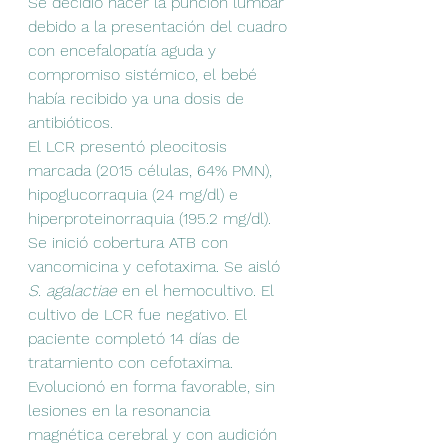
Se decidió hacer la punción lumbar 
debido a la presentación del cuadro 
con encefalopatía aguda y 
compromiso sistémico, el bebé 
había recibido ya una dosis de 
antibióticos.
El LCR presentó pleocitosis 
marcada (2015 células, 64% PMN), 
hipoglucorraquia (24 mg/dl) e 
hiperproteinorraquia (195.2 mg/dl). 
Se inició cobertura ATB con 
vancomicina y cefotaxima. Se aisló 
S. agalactiae
 en el hemocultivo. El 
cultivo de LCR fue negativo. El 
paciente completó 14 días de 
tratamiento con cefotaxima. 
Evolucionó en forma favorable, sin 
lesiones en la resonancia 
magnética cerebral y con audición 