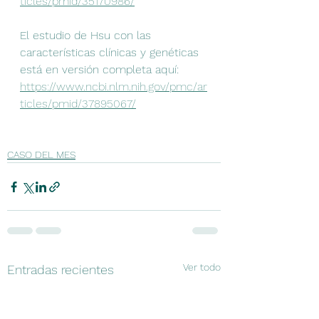
ticles/pmid/35170986/
El estudio de Hsu con las 
características clínicas y genéticas 
está en versión completa aquí:
https://www.ncbi.nlm.nih.gov/pmc/ar
ticles/pmid/37895067/
CASO DEL MES
Ver todo
Entradas recientes