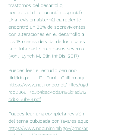
trastornos del desarrollo, 
necesidad de educación especial). 
Una revisión sistemática reciente 
encontró un 32% de sobrevivientes 
con alteraciones en el desarrollo a 
los 18 meses de vida, de los cuales 
la quinta parte eran casos severos 
(Kohli-Lynch M, Clin Inf Dis, 2017).
Puedes leer el estudio peruano 
dirigido por el Dr. Daniel Guillén aquí:
https://www.neuroneo.net/_files/ugd
/cc0868_7b3b4bac4dda4195b1ad812
cd0256b88.pdf
Puedes leer una completa revisión 
del tema publicada por Tavares aquí:
https://www.ncbi.nlm.nih.gov/pmc/ar