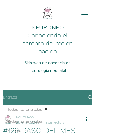
NEURONEO
Conociendo el
cerebro del recién
nacido
Sitio web de docencia en
neurología neonatal
Entrada
Todas las entradas
Neuro Neo
Todas las entradas
26 ene 2024
3 min de lectura
#129 CASO DEL MES -
Prematuros