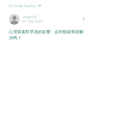
abrir la boca
parpadea
Lo más nuevo
ciregif537
07 mar 2025
心理因素對早洩的影響：必利勁能幫助解
決嗎？
性功能障礙（ED）與威而鋼的使用詳解：
服用半顆是否有效？
犀利士每日錠（Tadarise 5mg）：陽痿治
療的效果與購買指南
大樹藥局有賣日本藤素
日本藤素dcard
日本藤素PTT
日本藤素成分
威而鋼副作用