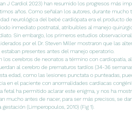
Can J Cardiol 2023) han resumido los progresos más imp
últimos años. Como señalan los autores, durante mucho 
dad neurológica del bebé cardiópata era el producto de
iodo inmediato postnatal, atribuibles al manejo quirúrgic
iato. Sin embargo, los primeros estudios observacional
derados por el Dr. Steven Miller mostraron que las alter
 estaban presentes antes del manejo operatorio.
los cerebros de neonatos a término con cardiopatía, a
uerdan al cerebro de prematuros tardíos (34-36 semanas
 esta edad, como las lesiones punctata o punteadas, pu
a en el paciente con anormalidades cardiacas congénit
 fetal ha permitido aclarar este enigma, y nos ha most
n mucho antes de nacer, para ser más precisos, se dan 
a gestación (Limperopoulos, 2010) (Fig 1).  