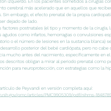
zón izquierdo. En los pacientes sometidos a cirugías cor
nto cerebral más acelerado que en aquellos que recibe
s. Sin embargo, el efecto prenatal de la propia cardiopatía
ser dejado de lado.
factores postnatales (el tipo y momento de la cirugía, l
s agudos como infartos, hemorragias o convulsiones es
torio o el número de lesiones en la sustancia blanca) se
desarrollo posterior del bebé cardiópata, pero no cabe 
inicia mucho antes del nacimiento, específicamente en el 
gos descritos obligan a mirar al periodo prenatal como p
ción para neuroprotección, con estrategias como la hip
artículo de Peyvandi en versión completa aquí:
lm.nih.gov/pmc/articles/PMC9905309/pdf/nihms-1848789