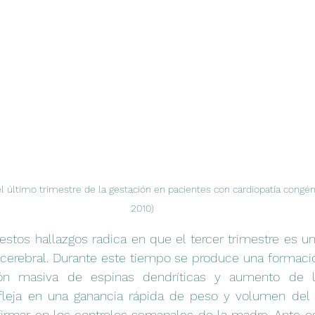
l último trimestre de la gestación en pacientes con cardiopatía congé
2010) 
estos hallazgos radica en que el tercer trimestre es un 
n cerebral. Durante este tiempo se produce una formaci
ación masiva de espinas dendríticas y aumento de l
efleja en una ganancia rápida de peso y volumen del c
irmar en los controles semanales de la madre. Ante est