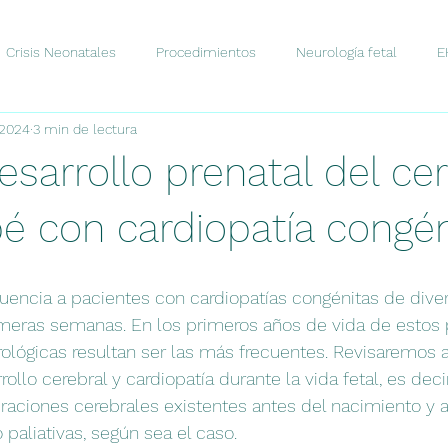
Crisis Neonatales
Procedimientos
Neurología fetal
E
 2024
3 min de lectura
stico
Comunicación
Tratamiento
Neurociencia
D
esarrollo prenatal del ce
Novedades
Fisiología
bé con cardiopatía congén
encia a pacientes con cardiopatías congénitas de diver
imeras semanas. En los primeros años de vida de estos 
ológicas resultan ser las más frecuentes. Revisaremos 
ollo cerebral y cardiopatía durante la vida fetal, es deci
eraciones cerebrales existentes antes del nacimiento y a
o paliativas, según sea el caso.