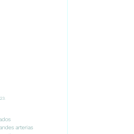
23.
zados 
ndes arterias 