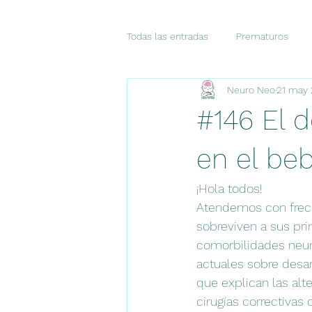
Todas las entradas
Prematuros
Neuro Neo
21 may
Dolor
Pronóstico
Diagnó
#146 El d
CASO DEL MES
Consensos
en el be
¡Hola todos!
Atendemos con frecu
sobreviven a sus pr
comorbilidades neur
actuales sobre desarr
que explican las alt
cirugías correctivas 