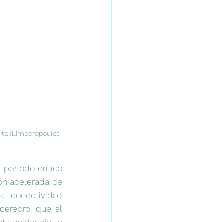
nita (Limperopoulos 
periodo crítico 
ón acelerada de 
a conectividad 
erebro, que el 
a evidencia, la 