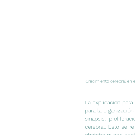
Crecimiento cerebral en e
La explicación para 
para la organizació
sinapsis, prolifer
cerebral. Esto se r
obstetra puede conf