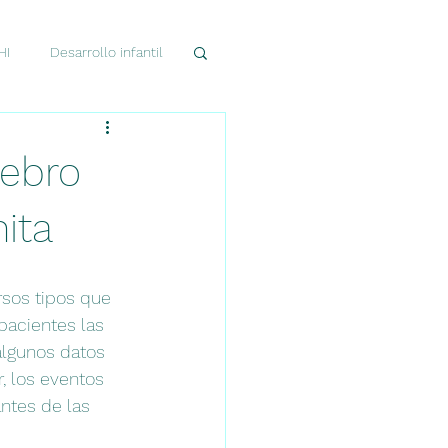
HI
Desarrollo infantil
esarrollo cerebral
rebro
ita
sos tipos que 
pacientes las 
algunos datos 
r, los eventos 
ntes de las 