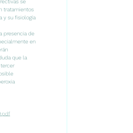
rectivas se 
n tratamientos 
 y su fisiología 
a presencia de 
pecialmente en 
rán 
duda que la 
tercer 
osible 
eroxia 
.pdf