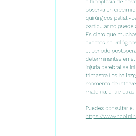
e hipoplasia de cora
observa un crecimie
quirúrgicos paliativo
particular no puede 
Es claro que muchos 
eventos neurológico
el periodo postopera
determinantes en el 
injuria cerebral se 
trimestre.Los hallaz
momento de interven
materna, entre otras.
Puedes consultar el 
https://www.ncbi.n