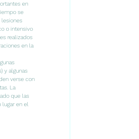
ortantes en 
tiempo se 
 lesiones 
o o intensivo 
es realizados 
aciones en la 
lgunas 
) y algunas 
eden verse con 
as. La 
rado que las 
lugar en el 