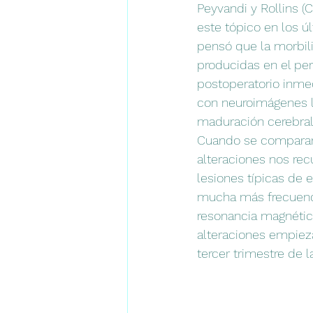
Peyvandi y Rollins (
este tópico en los 
pensó que la morbili
producidas en el per
postoperatorio inmed
con neuroimágenes li
maduración cerebral
Cuando se comparan 
alteraciones nos rec
lesiones típicas de
mucha más frecuenci
resonancia magnética
alteraciones empieza
tercer trimestre de l