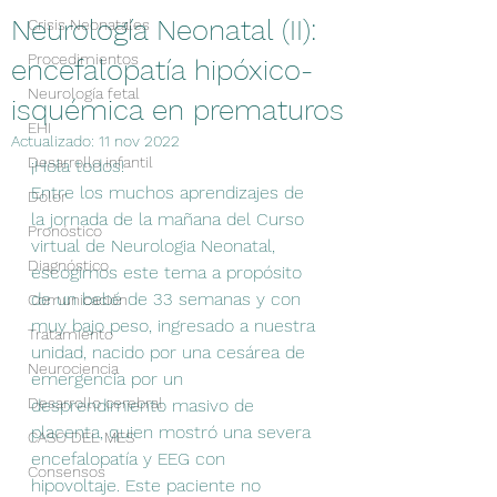
Neurología Neonatal (II):
Crisis Neonatales
Procedimientos
encefalopatía hipóxico-
Neurología fetal
isquémica en prematuros
EHI
Actualizado:
11 nov 2022
Desarrollo infantil
¡Hola todos!
Entre los muchos aprendizajes de 
Dolor
la jornada de la mañana del Curso 
Pronóstico
virtual de Neurologia Neonatal,  
Diagnóstico
escogimos este tema a propósito 
de un bebé de 33 semanas y con 
Comunicación
muy bajo peso, ingresado a nuestra 
Tratamiento
unidad, nacido por una cesárea de 
Neurociencia
emergencia por un 
Desarrollo cerebral
desprendimiento masivo de 
placenta, quien mostró una severa 
CASO DEL MES
encefalopatía y EEG con 
Consensos
hipovoltaje. Este paciente no 