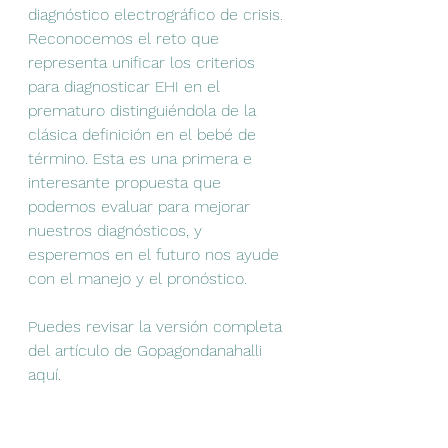
diagnóstico electrográfico de crisis.
Reconocemos el reto que 
representa unificar los criterios 
para diagnosticar EHI en el 
prematuro distinguiéndola de la 
clásica definición en el bebé de 
término. Esta es una primera e 
interesante propuesta que 
podemos evaluar para mejorar 
nuestros diagnósticos, y 
esperemos en el futuro nos ayude 
con el manejo y el pronóstico.
Puedes revisar la versión completa 
del artículo de Gopagondanahalli 
aquí.
https://pubmed.ncbi.nlm.nih.gov/2781
2521/
El artículo de la Dra Chalak está en 