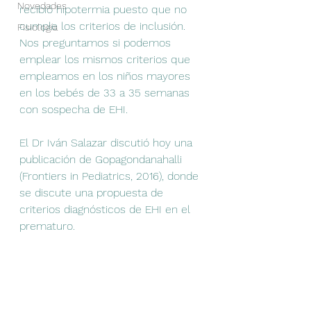
Novedades
recibió hipotermia puesto que no 
cumple los criterios de inclusión.  
Fisiología
Nos preguntamos si podemos 
emplear los mismos criterios que 
empleamos en los niños mayores 
en los bebés de 33 a 35 semanas 
con sospecha de EHI.                     
El Dr Iván Salazar discutió hoy una 
publicación de Gopagondanahalli 
(Frontiers in Pediatrics, 2016), donde 
se discute una propuesta de 
criterios diagnósticos de EHI en el 
prematuro. 