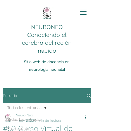
NEURONEO
Conociendo el
cerebro del recién
nacido
Sitio web de docencia en
neurología neonatal
Entrada
Todas las entradas
Neuro Neo
Todas las entradas
4 nov 2022
2 min de lectura
#52 Curso Virtual de
Prematuros