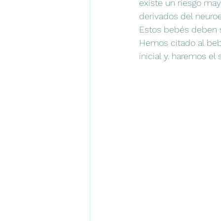
existe un riesgo ma
derivados del neuro
Estos bebés deben se
Hemos citado al beb
inicial y. haremos e