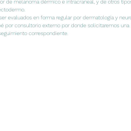
yor de melanoma dérmico e intracraneal, y de otros tip
ectodermo.
r evaluados en forma regular por dermatología y neuro
é por consultorio externo por donde solicitaremos una
l seguimiento correspondiente.