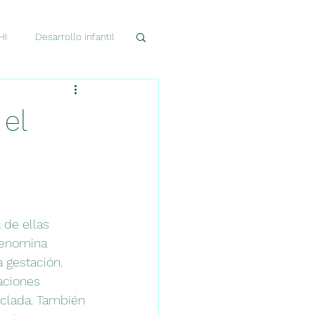
HI
Desarrollo infantil
esarrollo cerebral
 el
de ellas 
denomina 
 gestación. 
aciones 
clada. También 