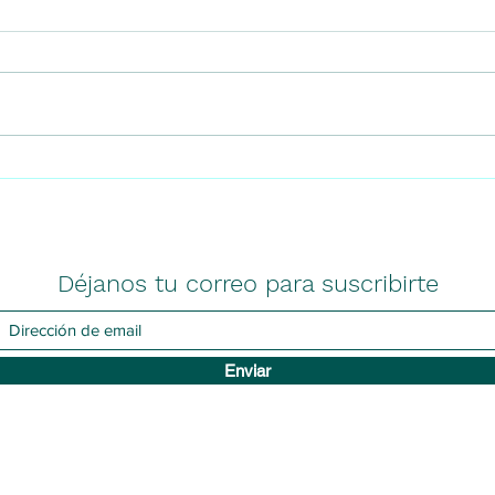
#189 Ecografía cerebral en
#183
citomegalovirus congénito:
meta
algunos hallazgos clave
neur
enfoq
Déjanos tu correo para suscribirte
Enviar