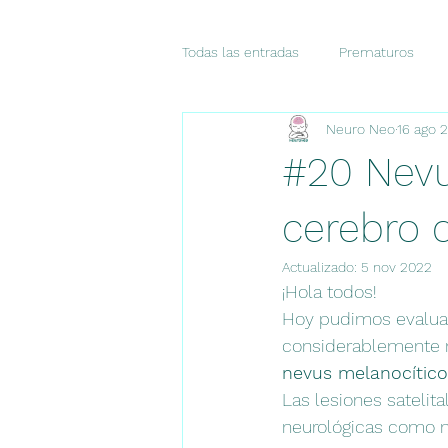
Todas las entradas
Prematuros
Neuro Neo
16 ago 
Dolor
Pronóstico
Diagnó
#20 Nevu
CASO DEL MES
Consensos
cerebro d
Actualizado:
5 nov 2022
¡Hola todos!
Hoy pudimos evaluar
considerablemente 
nevus melanocítico
Las lesiones satelit
neurológicas como m