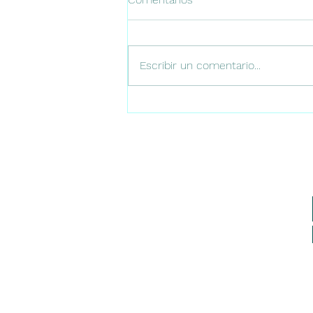
Escribir un comentario...
#212 Uso del Doppler en la
evaluación del cerebro
neonatal (1)