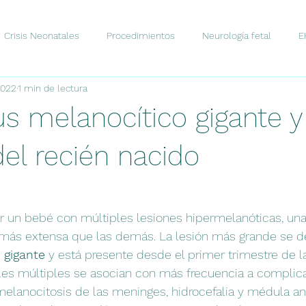
Crisis Neonatales
Procedimientos
Neurología fetal
E
2022
1 min de lectura
stico
Comunicación
Tratamiento
Neurociencia
D
s melanocítico gigante y
Novedades
Fisiología
el recién nacido
 un bebé con múltiples lesiones hipermelanóticas, una 
más extensa que las demás. La lesión más grande se 
 gigante
 y está presente desde el primer trimestre de la
ales múltiples se asocian con más frecuencia a complic
elanocitosis de las meninges, hidrocefalia y médula an