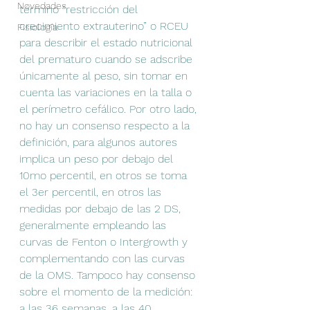
Novedades
término “restricción del 
crecimiento extrauterino” o RCEU 
Fisiología
para describir el estado nutricional 
del prematuro cuando se adscribe 
únicamente al peso, sin tomar en 
cuenta las variaciones en la talla o 
el perímetro cefálico. Por otro lado, 
no hay un consenso respecto a la 
definición, para algunos autores 
implica un peso por debajo del 
10mo percentil, en otros se toma 
el 3er percentil, en otros las 
medidas por debajo de las 2 DS, 
generalmente empleando las 
curvas de Fenton o Intergrowth y 
complementando con las curvas 
de la OMS. Tampoco hay consenso 
sobre el momento de la medición: 
a las 36 semanas, a las 40 