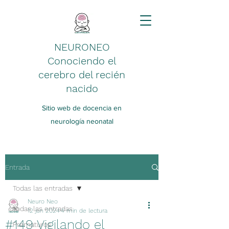
NEURONEO
Conociendo el
cerebro del recién
nacido
Sitio web de docencia en
neurología neonatal
Entrada
Todas las entradas
Neuro Neo
Todas las entradas
12 jun 2024
4 min de lectura
#149 Vigilando el
Prematuros