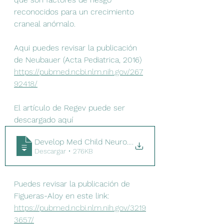
reconocidos para un crecimiento 
craneal anómalo.
Aqui puedes revisar la publicación 
de Neubauer (Acta Pediatrica, 2016)
https://pubmed.ncbi.nlm.nih.gov/267
92418/
El artículo de Regev puede ser 
descargado aquí
Develop Med Child Neuro - 2016 - Regev - Associat
.
Descargar • 276KB
Puedes revisar la publicación de 
Figueras-Aloy en este link:
https://pubmed.ncbi.nlm.nih.gov/3219
3657/