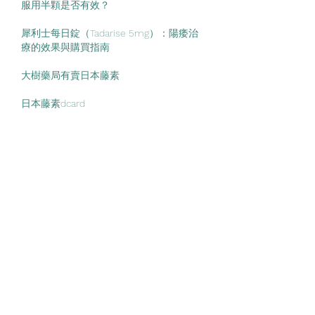
服用半顆是否有效？
犀利士每日錠（Tadarise 5mg）：陽痿治
療的效果與購買指南
大樹藥局有賣日本藤素
日本藤素dcard
日本藤素PTT
日本藤素成分
威而鋼副作用
威而鋼哪裡買
速關捷評價ptt
速關捷好市多有賣嗎
大樹藥局樂威壯