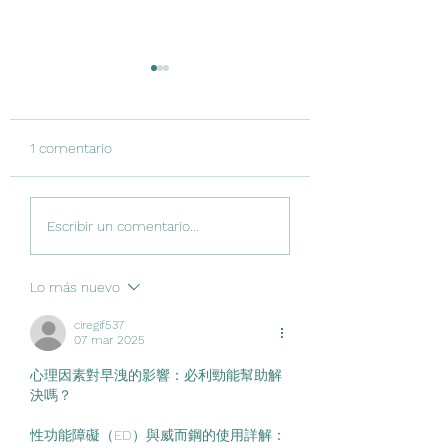
1 comentario
#224 Hemorragia
#216 El prematur
Escribir un comentario...
cerebelosa en el
extremo y la escu
prematuro: una lesión
¿Cómo saber si e
subestimada
listo?
Lo más nuevo
ciregif537
07 mar 2025
心理因素對早洩的影響：必利勁能幫助解
決嗎？
性功能障礙（ED）與威而鋼的使用詳解：