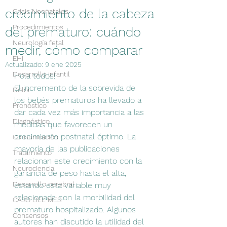
crecimiento de la cabeza
Crisis Neonatales
Procedimientos
del prematuro: cuándo
Neurología fetal
medir, cómo comparar
EHI
Actualizado:
9 ene 2025
Desarrollo infantil
Hola todos!
El incremento de la sobrevida de 
Dolor
los bebés prematuros ha llevado a 
Pronóstico
dar cada vez más importancia a las 
Diagnóstico
medidas que favorecen un 
crecimiento postnatal óptimo. La 
Comunicación
mayoría de las publicaciones 
Tratamiento
relacionan este crecimiento con la 
Neurociencia
ganancia de peso hasta el alta, 
Desarrollo cerebral
estando esta variable muy 
relacionada con la morbilidad del 
CASO DEL MES
prematuro hospitalizado. Algunos 
Consensos
autores han discutido la utilidad del 