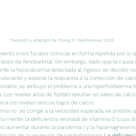
Traducido y adaptado de Cheng, E. (NeoReviews 2023)
sentó crisis focales clónicas en forma repetida por lo q
 dosis de fenobarbital. Sin embargo, dado que la causa d
e la hipocalcemia detectada al ingreso, se decidió no 
lsivante y esperar la respuesta a la corrección de calc
orable, se atribuyó el problema a una hiperfosfatemia tra
Los niveles altos de fosfato resultan en sales de calc
lica los niveles séricos bajos de calcio.
ia no  se corrige a la velocidad esperada, es posible 
a mente: la deficiencia neonatal de vitamina D (cuya di
ió aumentar durante la pandemia ) y la hipomagnesemia 
ibición de la secreción de paratohormona. 
La deficienc