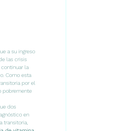
ue a su ingreso 
e las crisis 
continuar la 
io. Como esta 
nsitoria por el 
io pobremente 
que dos 
agnóstico en 
transitoria, 
ia de vitamina 