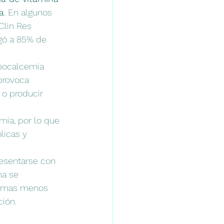
a
. En algunos 
Clin Res 
gó a 85% de 
ipocalcemia 
provoca 
 o producir 
ia, por lo que 
licas y 
esentarse con 
ma se 
ntomas menos 
ión. 