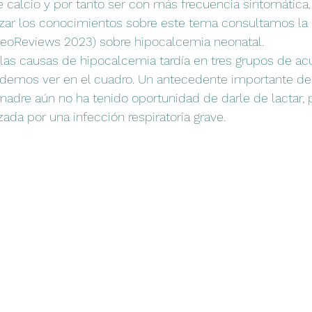
 calcio y por tanto ser con más frecuencia sintomática. 
izar los conocimientos sobre este tema consultamos la 
NeoReviews 2023) sobre hipocalcemia neonatal.
las causas de hipocalcemia tardía en tres grupos de acu
demos ver en el cuadro. Un antecedente importante de
adre aún no ha tenido oportunidad de darle de lactar, 
ada por una infección respiratoria grave. 