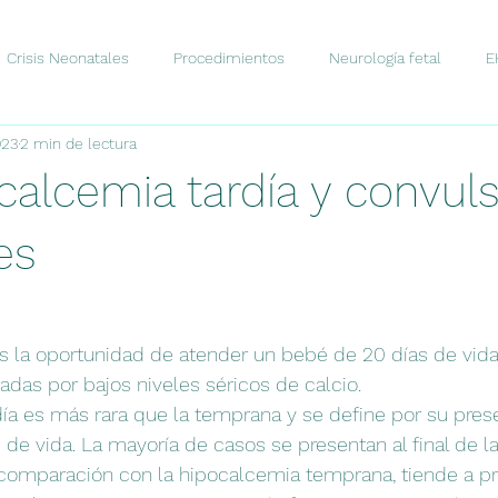
Crisis Neonatales
Procedimientos
Neurología fetal
E
023
2 min de lectura
stico
Comunicación
Tratamiento
Neurociencia
D
calcemia tardía y convul
Novedades
Fisiología
es
 la oportunidad de atender un bebé de 20 días de vida
das por bajos niveles séricos de calcio. 
ía es más rara que la temprana y se define por su pres
 de vida. La mayoría de casos se presentan al final de l
comparación con la hipocalcemia temprana, tiende a pr