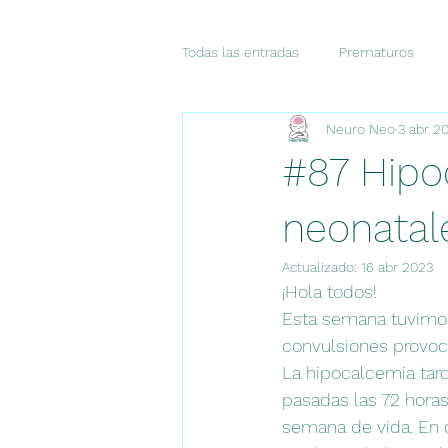
Todas las entradas
Prematuros
Neuro Neo
3 abr 2
Dolor
Pronóstico
Diagnó
#87 Hipo
CASO DEL MES
Consensos
neonatal
Actualizado:
16 abr 2023
¡Hola todos!
Esta semana tuvimos
convulsiones provoca
La hipocalcemia tard
pasadas las 72 horas
semana de vida. En 