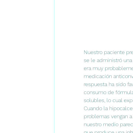
Nuestro paciente pre
se le administró una
era muy probablement
medicación anticonvu
respuesta ha sido fav
consumo de fórmula. 
solubles, lo cual exp
Cuando la hipocalcem
problemas vengan a l
nuestro medio parec
que produce una inh