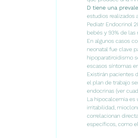
D tiene una prevale
estudios realizados
Pediatr Endocrinol 2
bebés y 93% de las 
En algunos casos co
neonatal fue clave p
hipoparatiroidismo s
escasos síntomas en
Existirán pacientes
el plan de trabajo s
endocrinas (ver cuad
La hipocalcemia es 
irritabilidad, miocl
correlacionan direc
específicos, como el