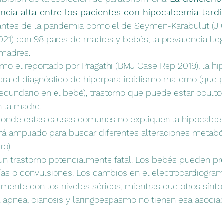
ncia alta entre los pacientes con hipocalcemia tardí
 antes de la pandemia como el de Seymen-Karabulut (J 
021) con 98 pares de madres y bebés, la prevalencia lle
madres,  
mo el reportado por Pragathi (BMJ Case Rep 2019), la h
ara el diagnóstico de hiperparatiroidismo materno (que 
ecundario en el bebé), trastorno que puede estar oculto
 la madre.
 donde estas causas comunes no expliquen la hipocalcem
erá ampliado para buscar diferentes alteraciones metabó
ro).
un trastorno potencialmente fatal. Los bebés pueden pr
onías o convulsiones. Los cambios en el electrocardiogra
tamente con los niveles séricos, mientras que otros sí
 apnea, cianosis y laringoespasmo no tienen esa asociac