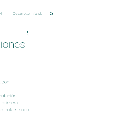
HI
Desarrollo infantil
esarrollo cerebral
siones
 con 
entación 
a primera 
esentarse con 