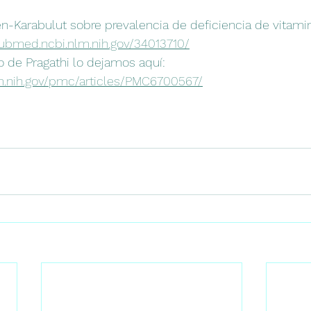
n-Karabulut sobre prevalencia de deficiencia de vitami
pubmed.ncbi.nlm.nih.gov/34013710/
ulo de Pragathi lo dejamos aquí: 
m.nih.gov/pmc/articles/PMC6700567/