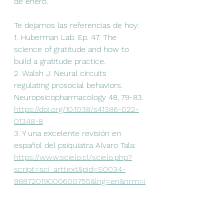
de enero.
Te dejamos las referencias de hoy: 
1. Huberman Lab. Ep. 47. The 
science of gratitude and how to 
build a gratitude practice. 
2. Walsh J. Neural circuits 
regulating prosocial behaviors. 
Neuropsicopharmacology 48, 79-83. 
https://doi.org/10.1038/s41386-022-
01348-8
3. Y una excelente revisión en 
español del psiquiatra Alvaro Tala: 
https://www.scielo.cl/scielo.php?
script=sci_arttext&pid=S0034-
98872019000600755&lng=en&nrm=i
so&tlng=en