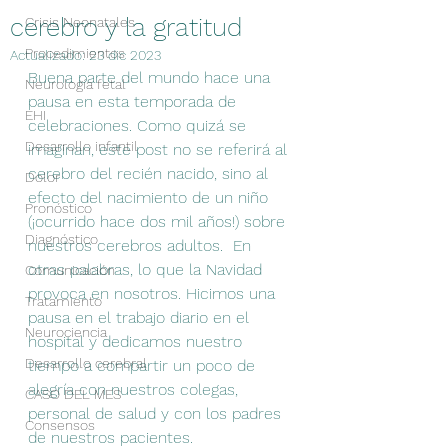
cerebro y la gratitud
Crisis Neonatales
Procedimientos
Actualizado:
23 dic 2023
Buena parte del mundo hace una 
Neurología fetal
pausa en esta temporada de 
EHI
celebraciones. Como quizá se 
Desarrollo infantil
imaginan, este post no se referirá al 
cerebro del recién nacido, sino al 
Dolor
efecto del nacimiento de un niño 
Pronóstico
(¡ocurrido hace dos mil años!) sobre 
Diagnóstico
nuestros cerebros adultos.  En 
otras palabras, lo que la Navidad 
Comunicación
provoca en nosotros. Hicimos una 
Tratamiento
pausa en el trabajo diario en el 
Neurociencia
hospital y dedicamos nuestro 
Desarrollo cerebral
tiempo a compartir un poco de 
alegría con nuestros colegas, 
CASO DEL MES
personal de salud y con los padres 
Consensos
de nuestros pacientes. 