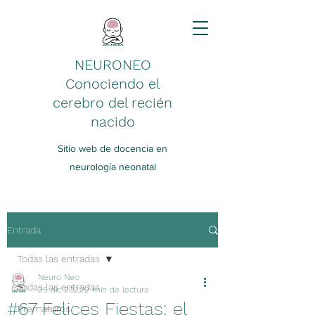
NEURONEO
Conociendo el
cerebro del recién
nacido
Sitio web de docencia en
neurología neonatal
Entrada
Todas las entradas
Neuro Neo
Todas las entradas
25 dic 2022
2 min de lectura
#67 Felices Fiestas: el
Prematuros