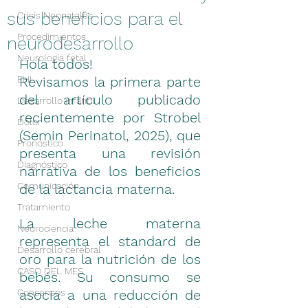
sus beneficios para el
Crisis Neonatales
Procedimientos
neurodesarrollo
Neurología fetal
Hola todos!
EHI
Revisamos la primera parte 
del artículo publicado 
Desarrollo infantil
recientemente por Strobel 
Dolor
(Semin Perinatol, 2025), que 
Pronóstico
presenta una revisión 
Diagnóstico
narrativa de los beneficios 
Comunicación
de la lactancia materna. 
Tratamiento
La leche materna 
Neurociencia
representa el standard de 
Desarrollo cerebral
oro para la nutrición de los 
CASO DEL MES
bebés. Su consumo se 
Consensos
asocia a una reducción de 