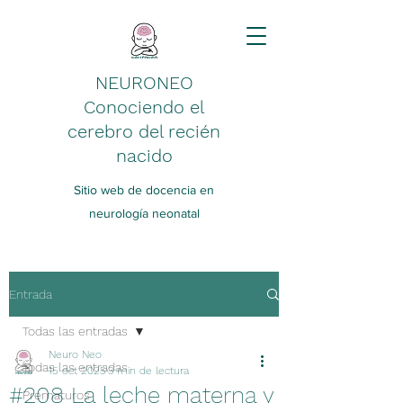
NEURONEO
Conociendo el
cerebro del recién
nacido
Sitio web de docencia en
neurología neonatal
Entrada
Todas las entradas
Neuro Neo
Todas las entradas
15 oct 2025
3 min de lectura
#208 La leche materna y
Prematuros