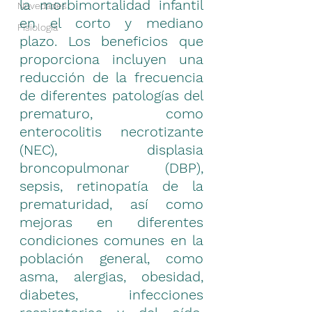
la morbimortalidad infantil 
Novedades
en el corto y mediano 
Fisiología
plazo. Los beneficios que 
proporciona incluyen una 
reducción de la frecuencia 
de diferentes patologías del 
prematuro, como 
enterocolitis necrotizante 
(NEC), displasia 
broncopulmonar (DBP), 
sepsis, retinopatía de la 
prematuridad, así como 
mejoras en diferentes 
condiciones comunes en la 
población general, como 
asma, alergias, obesidad, 
diabetes, infecciones 